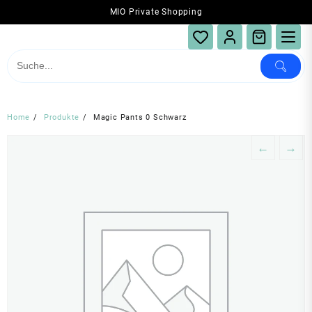
Skip
MIO Private Shopping
to
content
Home
Produkte
Magic Pants 0 Schwarz
←
→